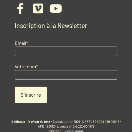
Inscription à la Newsletter
Email*
Votre nom*
Soliloque –
le chant du fond
• Association loi 1901 • SIRET : 822 208 989 00043 •
APE : 9001Z • Licence n° D-2022-004972
Site web :
Quentin Aurat