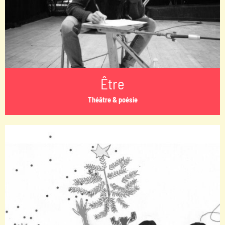
Être
Théâtre & poésie