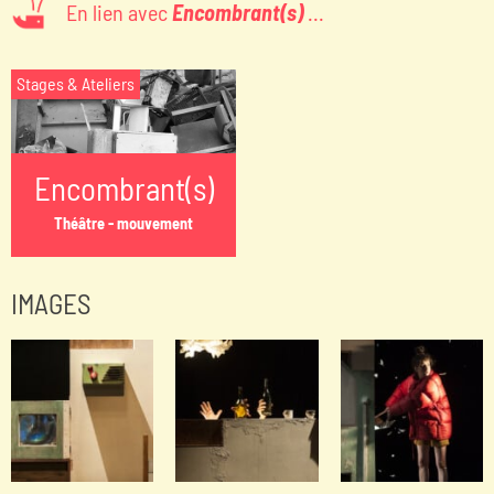
En lien avec
Encombrant(s)
...
Stages & Ateliers
Encombrant(s)
Théâtre - mouvement
IMAGES