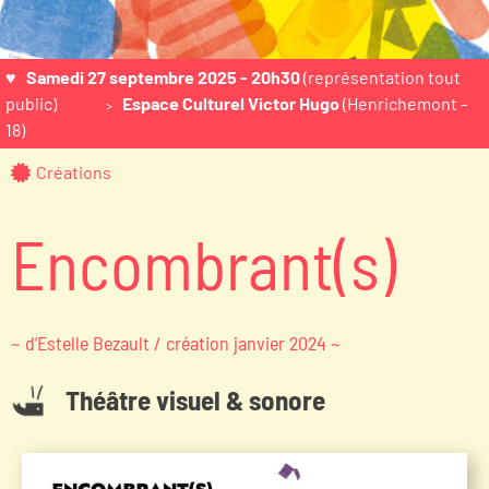
♥ Samedi 27 septembre 2025 - 20h30
(représentation tout
public)
Espace Culturel Victor Hugo
(Henrichemont -
>
18)
Créations
Encombrant(s)
~ d’Estelle Bezault / création janvier 2024 ~
Théâtre visuel & sonore