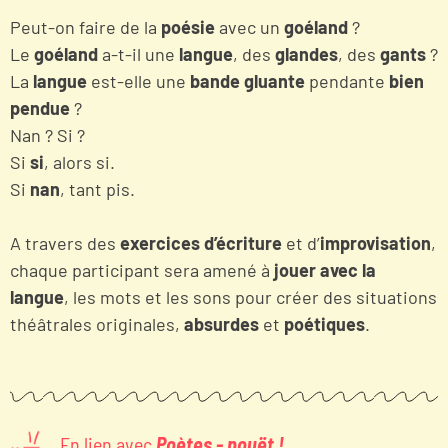
Peut-on faire de la
poésie
avec un
goéland
?
Le
goéland
a-t-il une
langue
, des
glandes
, des
gants
?
La
langue
est-elle une
bande gluante
pendante
bien
pendue
?
Nan ? Si ?
Si
si
, alors si.
Si
nan
, tant pis.
A travers des
exercices d’écriture
et d’
improvisation
,
chaque participant sera amené à
jouer avec la
langue
, les mots et les sons pour créer des situations
théâtrales originales,
absurdes
et
poétiques
.
En lien avec
Poètes - pouët !
...