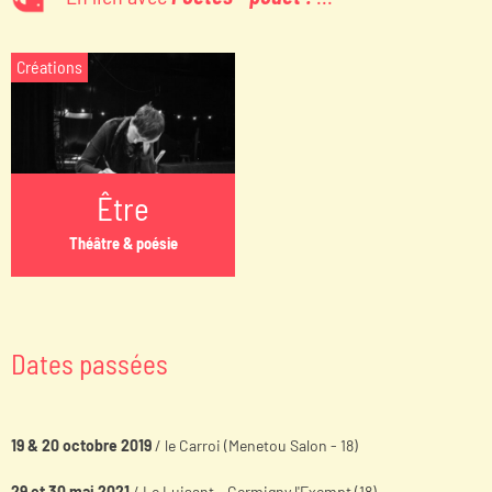
Créations
Être
Théâtre & poésie
Dates passées
19 & 20 octobre 2019
/ le Carroi (Menetou Salon - 18)
29 et 30 mai 2021
/ Le Luisant - Germigny l'Exempt (18)