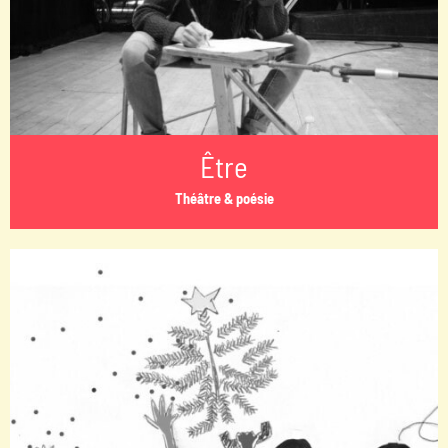
Être
Théâtre & poésie