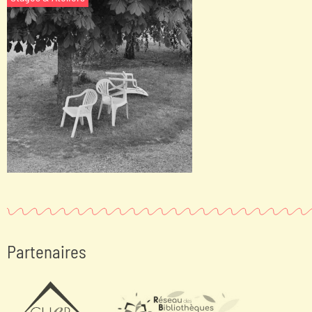
Dedans / dehors,
poétiser le quotidien
Écriture - lecture - poésie
Partenaires