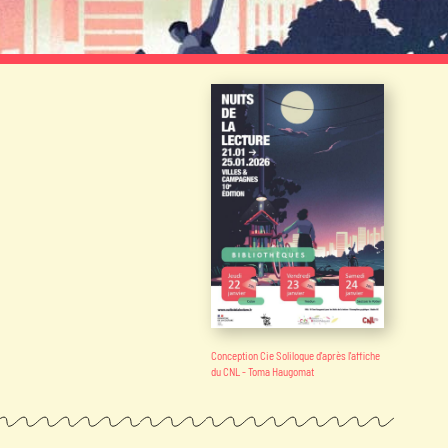
Conception Cie Soliloque d'après l'affiche
du CNL - Toma Haugomat