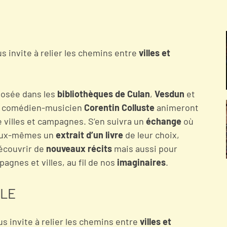
us invite à relier les chemins entre
villes et
oposée dans les
bibliothèques de Culan
,
Vesdun
et
e comédien-musicien
Corentin Colluste
animeront
 villes et campagnes. S’en suivra un
échange
où
ux-mêmes un
extrait d’un livre
de leur choix,
écouvrir de
nouveaux récits
mais aussi pour
pagnes et villes, au fil de nos
imaginaires
.
OLE
s invite à relier les chemins entre
villes et