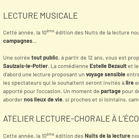
LECTURE MUSICALE
ème
Cette année, la 10
édition des Nuits de la lecture no
campagnes
…
Une soirée
tout public
, à partir de 12 ans, vous est pr
Saulzais-le-Potier
. La comédienne
Estelle Bezault
et l
d’abord une lecture proposant un
voyage sensible
entre
les spectateurs qui le souhaitent seront invités à
lire
e
apporté pour l’occasion. Un moment de
partage
pour d
aborder
nos lieux de vie
, si proches et si lointains, cam
ATELIER LECTURE-CHORALE À L’ÉC
ème
Cette année, la 10
édition des
Nuits de la lecture
nou