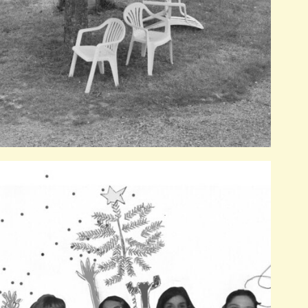
Dedans / dehors, poétiser le
quotidien
Écriture - lecture - poésie