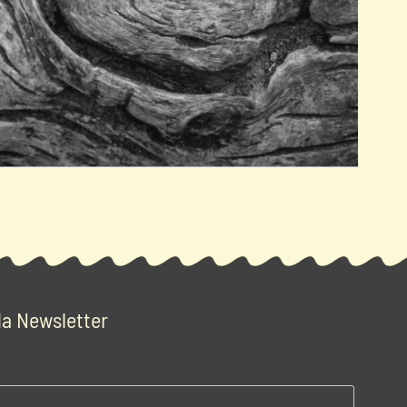
De bois
Arts visuels - performance - écriture - poésie
 la Newsletter