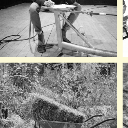
Être
Théâtre & poésie