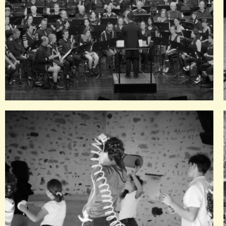
Gymnophonique
Pièce musicale pour orchestre d'harmonie, chœur d'enfants et
récitants