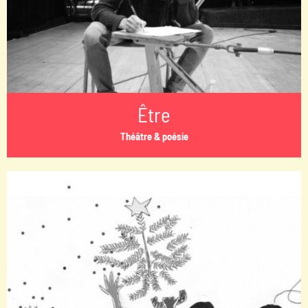
Être
Théâtre & poésie