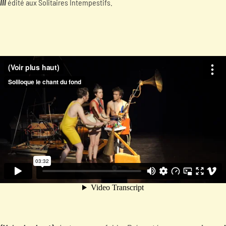
III
édité aux Solitaires Intempestifs.