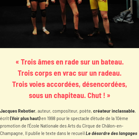
« Trois âmes en rade sur un bateau.
Trois corps en vrac sur un radeau.
Trois voies accordées, désencordées,
sous un chapiteau. Chut ! »
Jacques Rebotier
, auteur, compositeur, poète,
créateur inclassable
,
écrit
(Voir plus haut)
en 1998 pour le spectacle d’étude de la 10ème
promotion de l’École Nationale des Arts du Cirque de Châlon-en-
Champagne. Il publie le texte dans le recueil
Le désordre des langages