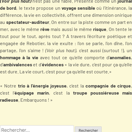
(Voir plus haut)
n’est pas une fable. Présenté comme un
journa
de bord
, le texte propose un
voyage sensible
où l’itinérance, l
différence, la vie en collectivité, offrent une dimension onirique
au
spectateur-auditeur
. On entre sur la piste comme on part en
mer, avec le même
rêve
mais aussi le même
risque
. On tente l
tout pour le tout, après tout ? A travers l’écriture poétique et
engagée de Rebotier, la vie exulte : l’on se parle, l’on dîne, l’on
partage, l’on s’aime !
(Voir plus haut)
, c’est aussi (surtout !), u
hommage à la vie
avec tout ce qu’elle comporte d’
anomalies
d’
ambivalences
et d’
évidences
« la vie dure, c’est pour ça qu’ell
est dure. La vie court, c’est pour ça qu’elle est courte.»
« Notre
trio à l’énergie joyeuse
, c’est la
compagnie de cirque
c’est l’
équipage marin
, c’est la
troupe poussiéreuse mai
radieuse
. Embarquons ! »