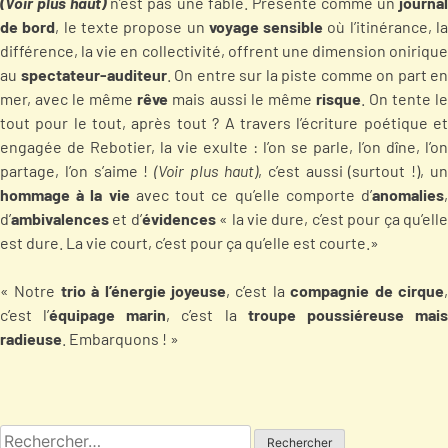
(Voir plus haut)
n’est pas une fable. Présenté comme un
journa
de bord
, le texte propose un
voyage sensible
où l’itinérance, l
différence, la vie en collectivité, offrent une dimension onirique
au
spectateur-auditeur
. On entre sur la piste comme on part en
mer, avec le même
rêve
mais aussi le même
risque
. On tente l
tout pour le tout, après tout ? A travers l’écriture poétique et
engagée de Rebotier, la vie exulte : l’on se parle, l’on dîne, l’on
partage, l’on s’aime !
(Voir plus haut)
, c’est aussi (surtout !), u
hommage à la vie
avec tout ce qu’elle comporte d’
anomalies
d’
ambivalences
et d’
évidences
« la vie dure, c’est pour ça qu’ell
est dure. La vie court, c’est pour ça qu’elle est courte.»
« Notre
trio à l’énergie joyeuse
, c’est la
compagnie de cirque
c’est l’
équipage marin
, c’est la
troupe poussiéreuse mai
radieuse
. Embarquons ! »