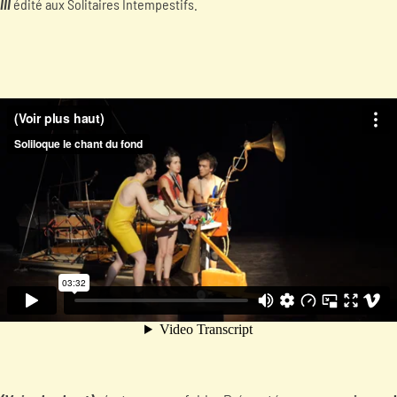
III
édité aux Solitaires Intempestifs.