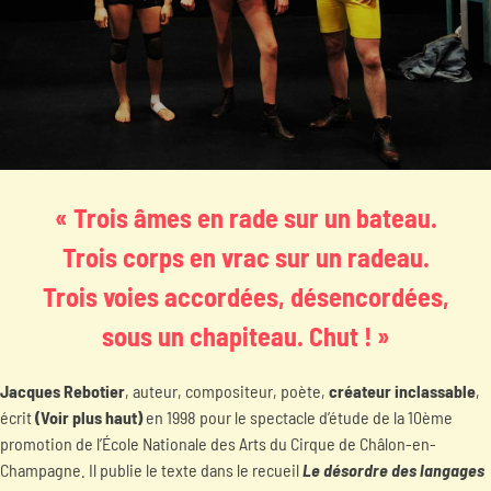
« Trois âmes en rade sur un bateau.
Trois corps en vrac sur un radeau.
Trois voies accordées, désencordées,
sous un chapiteau. Chut ! »
Jacques Rebotier
, auteur, compositeur, poète,
créateur inclassable
,
écrit
(Voir plus haut)
en 1998 pour le spectacle d’étude de la 10ème
promotion de l’École Nationale des Arts du Cirque de Châlon-en-
Champagne. Il publie le texte dans le recueil
Le désordre des langages