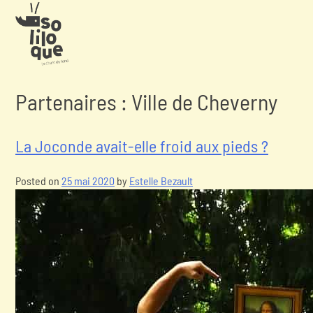
Partenaires :
Ville de Cheverny
La Joconde avait-elle froid aux pieds ?
Posted on
25 mai 2020
by
Estelle Bezault