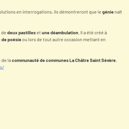
olutions en interrogations, ils démontreront que le
génie
naît
e de
deux pastilles
et
une déambulation
. Il a été créé à
u
de poésie
ou lors de tout autre occasion mettant en
 de la
communauté de communes La Châtre Saint Sévère
.
s/