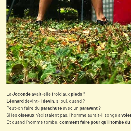
La
Joconde
avait-elle froid aux
pieds
?
Léonard
devint-il
devin
, si oui, quand ?
Peut-on faire du
parachute
avec un
paravent
?
Si les
oiseaux
n’existaient pas, l’homme aurait-il songé à
vole
Et quand l’homme tombe,
comment faire pour qu’il tombe du