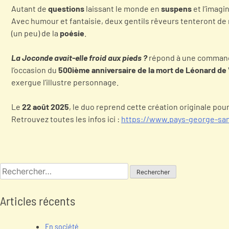
Autant de
questions
laissant le monde en
suspens
et l’imagi
Avec humour et fantaisie, deux gentils rêveurs tenteront de 
(un peu) de la
poésie
.
La Joconde avait-elle froid aux pieds ?
répond à une comman
l’occasion du
500ième anniversaire de la mort de Léonard de 
exergue l’illustre personnage.
Le
22 août 2025
, le duo reprend cette création originale pou
Retrouvez toutes les infos ici :
https://www.pays-george-sa
Articles récents
En société