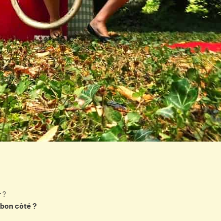
r
?
 bon côté ?