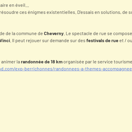
naire en éveil…
résoudre ces énigmes existentielles. D’essais en solutions, de s
de de la commune de
Cheverny
. Le spectacle de rue se compos
Vinci
. Il peut rejouer sur demande sur des
festivals de rue
et / o
r animer la
randonnée de 18 km
organisée par le service tourisme
nd.com/exp-berrichonnes/randonnees-a-themes-accompagnee