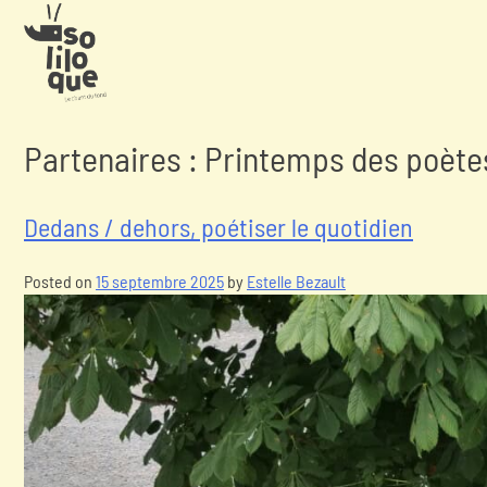
Partenaires :
Printemps des poète
Dedans / dehors, poétiser le quotidien
Posted on
15 septembre 2025
by
Estelle Bezault