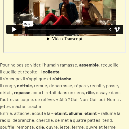
Pour ne pas se vider, l’humain ramasse,
assemble
, recueille
Il cueille et récolte, il
collecte
Il s’occupe, il s’applique et
s’attache
Il range,
nettoie
, remue, débarrasse, répare, recolle, passe,
défait,
repasse
, court, refait dans un sens,
râle
, essaye dans
l’autre, se cogne, se relève, « Allô ? Oui. Non. Oui, oui. Non. »,
jette, mâche, crache
Enfile, attache, écoute la
– éteint, allume, éteint –
rallume la
radio, débranche, cherche, se met à quatre pattes, tend,
souffle, remonte,
crie
, ouvre, jette, ferme, ouvre et ferme