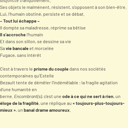
disjoncte tranquillement.
Ses objets le malmènent, résistent, s’opposent à son bien-être.
Lui, l’humain obstiné, persiste et se débat.
– Tout lui échappe –
Il dompte sa maladresse, réprime sa bêtise
Il s’accroche
l’humain
Et dans son sillon, se dessine sa vie
Sa
vie bancale
et morcelée
Fugace, sans intérêt
C’est à travers le
prisme du couple
dans nos sociétés
contemporaines qu’Estelle
Bezault tente de démêler l’indémêlable : la fragile agitation
d’une humanité en
berne.
Encombrant(s)
, c’est une
ode à ce qui ne sert à rien
, un
éloge de la fragilité
, une réplique au
« toujours-plus-toujours-
mieux »
, un
banal drame amoureux
.