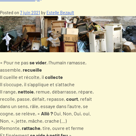
Posted on
7 juin 2021
by
Estelle Bezault
« Pour ne pas
se vider
, l’humain ramasse,
assemble,
recueille
Il cueille et récolte, il
collecte
Il s’occupe, il s’applique et s’attache
Il range,
nettoie
, remue, débarrasse, répare,
recolle, passe, défait, repasse,
court
, refait
dans un sens, râle, essaye dans l’autre, se
cogne, se relève, «
Allô ?
Oui. Non. Oui, oui.
Non. », jette, mâche, crache (…)
Remonte,
rattache
, tire, ouvre et ferme
Et finalement
se vide à petit feu
»